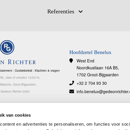
Referenties
Hoofdzetel Benelux
West End
Noordkustlaan 16A B5,
statement
-
Cookiebeleid
-
Klachten & vragen
1702 Groot-Bijgaarden
, date of creation 12/2019,
+32 2 704 93 30
e Walsche, Groot-Bijgaarden.
info.benelux@gedeonrichter
t Gedeon Richter 2020
x
Gedeon Richter Benelux bv heeft de gedragscodes van pharma.be, Vereniging
D
ik van cookies
Innovatieve Geneesmiddelen (VIG) en Association Pharmaceutique
a
Luxembourgeoise (APL) onderschreven, die op de respectievelijke websites van
p
ontent en advertenties te personaliseren, om functies voor soci
deze organisaties geraadpleegd kunnen worden (
http://pharma.be/nl
;
l