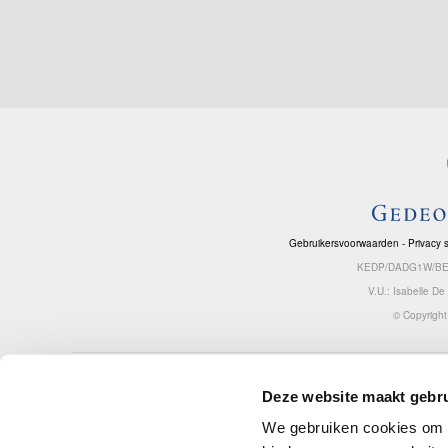
Gebruikersvoorwaarden
-
Privacy 
KEDP/DADG1W/BENL
V.U.: Isabelle D
© Copyrigh
De verantwoordelijke en sponsor van deze website is Gedeon Richter Benelu
Deze website maakt gebru
bv | Noordkustlaan 16A, bus 5, 1702 Groot-Bijgaarden (Dilbeek), België | VAT
BE 0844 129 731 – RPR Brussel
We gebruiken cookies om c
info.benelux@gedeonrichter.eu
| IBAN BE97 0016 6570 8349 - BIC BNP