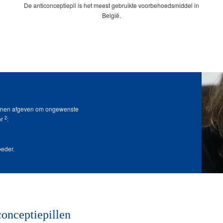
De anticonceptiepil is het meest gebruikte voorbehoedsmiddel in
België.
onen afgeven om ongewenste
2
or
:
oeder.
conceptiepillen