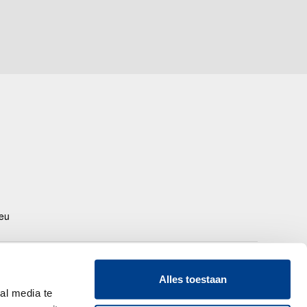
.eu
oor deze website te bezoeken, te consulteren of te gebruiken, aanvaardt u de
lgemene gebruiksvoorwaarden
,
algemene privacyverklaring
en
Alles toestaan
rivacyverklaring voor klachten en vragen
en verbindt u zich ertoe ze na te
al media te
even. De inhoud van deze website wordt bepaald door Gedeon Richter