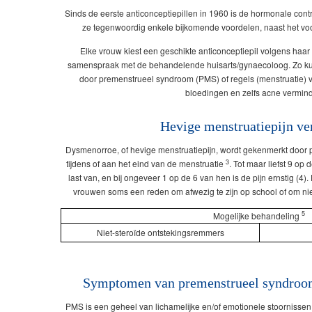
Sinds de eerste anticonceptiepillen in 1960 is de hormonale cont
ze tegenwoordig enkele bijkomende voordelen, naast het 
Elke vrouw kiest een geschikte anticonceptiepil volgens haa
samenspraak met de behandelende huisarts/gynaecoloog. Zo ku
door premenstrueel syndroom (PMS) of regels (menstruatie) ve
bloedingen en zelfs acne vermin
Hevige menstruatiepijn ve
Dysmenorroe, of hevige menstruatiepijn, wordt gekenmerkt door pi
3
tijdens of aan het eind van de menstruatie
. Tot maar liefst 9 o
last van, en bij ongeveer 1 op de 6 van hen is de pijn ernstig (4
vrouwen soms een reden om afwezig te zijn op school of om nie
5
Mogelijke behandeling
Niet-steroïde ontstekingsremmers
Symptomen van premenstrueel syndroo
PMS is een geheel van lichamelijke en/of emotionele stoornissen 