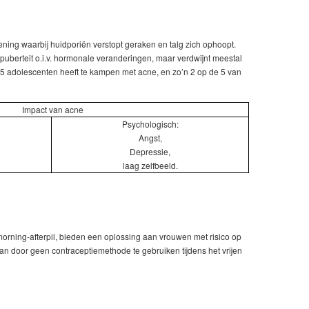
ing waarbij huidporiën verstopt geraken en talg zich ophoopt.
puberteit o.i.v. hormonale veranderingen, maar verdwijnt meestal
e 5 adolescenten heeft te kampen met acne, en zo’n 2 op de 5 van
Impact van acne
Psychologisch:
Angst,
Depressie,
laag zelfbeeld.
morning-afterpil, bieden een oplossing aan vrouwen met risico op
 door geen contraceptiemethode te gebruiken tijdens het vrijen