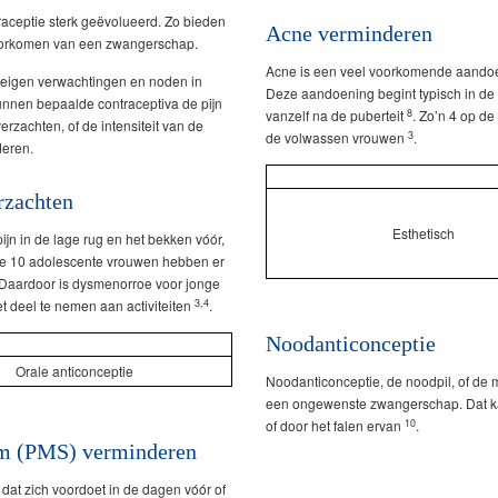
raceptie sterk geëvolueerd. Zo bieden
Acne verminderen
voorkomen van een zwangerschap.
Acne is een veel voorkomende aandoen
r eigen verwachtingen en noden in
Deze aandoening begint typisch in de 
nnen bepaalde contraceptiva de pijn
8
vanzelf na de puberteit
. Zo’n 4 op d
rzachten, of de intensiteit van de
3
de volwassen vrouwen
.
deren.
rzachten
Esthetisch
jn in de lage rug en het bekken vóór,
p de 10 adolescente vrouwen hebben er
). Daardoor is dysmenorroe voor jonge
3,4
t deel te nemen aan activiteiten
.
Noodanticonceptie
Orale anticonceptie
Noodanticonceptie, de noodpil, of de 
een ongewenste zwangerschap. Dat kan
10
of door het falen ervan
.
m (PMS) verminderen
dat zich voordoet in de dagen vóór of