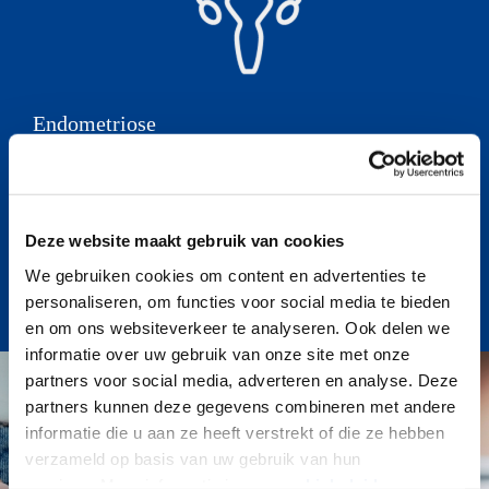
Endometriose
Endometriose is een aandoening waarbij weefsel
dat lijkt op endometrium (de slijmvlieslaag aan de
binnenkant van de baarmoeder) buiten de
Deze website maakt gebruik van cookies
baarmoeder voorkomt. Wat zijn de symptomen en
hoe kan het behandeld worden?
We gebruiken cookies om content en advertenties te
Lees meer »
personaliseren, om functies voor social media te bieden
en om ons websiteverkeer te analyseren. Ook delen we
informatie over uw gebruik van onze site met onze
partners voor social media, adverteren en analyse. Deze
partners kunnen deze gegevens combineren met andere
informatie die u aan ze heeft verstrekt of die ze hebben
verzameld op basis van uw gebruik van hun
services. Meer informatie in ons
cookiebeleid
.