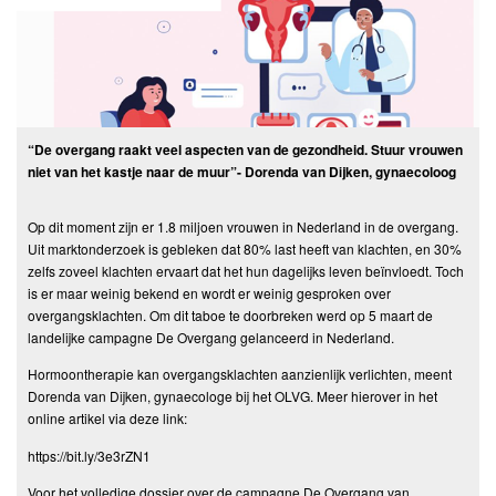
“De overgang raakt veel aspecten van de gezondheid. Stuur vrouwen
niet van het kastje naar de muur”- Dorenda van Dijken, gynaecoloog
Op dit moment zijn er 1.8 miljoen vrouwen in Nederland in de overgang.
Uit marktonderzoek is gebleken dat 80% last heeft van klachten, en 30%
zelfs zoveel klachten ervaart dat het hun dagelijks leven beïnvloedt. Toch
is er maar weinig bekend en wordt er weinig gesproken over
overgangsklachten. Om dit taboe te doorbreken werd op 5 maart de
landelijke campagne De Overgang gelanceerd in Nederland.
Hormoontherapie kan overgangsklachten aanzienlijk verlichten, meent
Dorenda van Dijken, gynaecologe bij het OLVG. Meer hierover in het
online artikel via deze link:
https://bit.ly/3e3rZN1
Voor het volledige dossier over de campagne De Overgang van