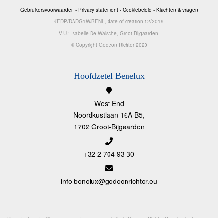
Gebruikersvoorwaarden
-
Privacy statement
-
Cookiebeleid
-
Klachten & vragen
KEDP/DADG1W/BENL, date of creation 12/2019,
V.U.: Isabelle De Walsche, Groot-Bijgaarden.
© Copyright Gedeon Richter 2020
Hoofdzetel Benelux
West End
Noordkustlaan 16A B5,
1702 Groot-Bijgaarden
+32 2 704 93 30
info.benelux@gedeonrichter.eu