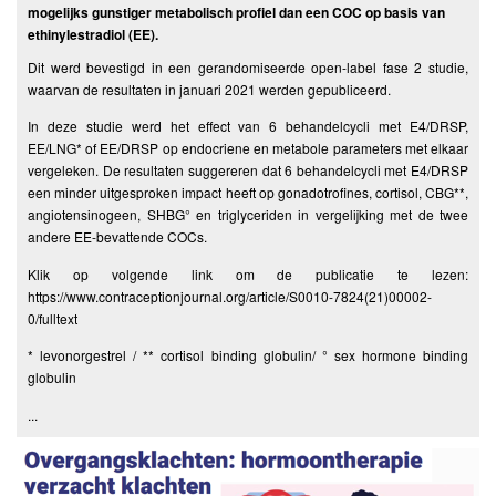
mogelijks gunstiger metabolisch profiel dan een COC op basis van
ethinylestradiol (EE).
Dit werd bevestigd in een gerandomiseerde open-label fase 2 studie,
waarvan de resultaten in januari 2021 werden gepubliceerd.
In deze studie werd het effect van 6 behandelcycli met E4/DRSP,
EE/LNG* of EE/DRSP op endocriene en metabole parameters met elkaar
vergeleken. De resultaten suggereren dat 6 behandelcycli met E4/DRSP
een minder uitgesproken impact heeft op gonadotrofines, cortisol, CBG**,
angiotensinogeen, SHBG° en triglyceriden in vergelijking met de twee
andere EE-bevattende COCs.
Klik op volgende link om de publicatie te lezen:
https://www.contraceptionjournal.org/article/S0010-7824(21)00002-
0/fulltext
* levonorgestrel / ** cortisol binding globulin/ ° sex hormone binding
globulin
...