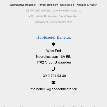
Gebruikersvoorwaarden
-
Privacy statement
-
Cookiebeleid
-
Klachten & vragen
KEDP/DADG1W/BENL, date of creation 12/2019,
V.U.: Isabelle De Walsche, Groot-Bijgaarden.
© Copyright Gedeon Richter 2020
Hoofdzetel Benelux
West End
Noordkustlaan 16A B5,
1702 Groot-Bijgaarden
+32 2 704 93 30
info.benelux@gedeonrichter.eu