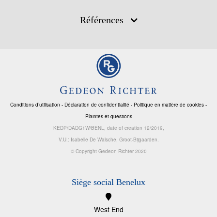
Références
Conditions d’utilisation
-
Déclaration de confidentialité
-
Politique en matière de cookies
-
Plaintes et questions
KEDP/DADG1W/BENL, date of creation 12/2019,
V.U.: Isabelle De Walsche, Groot-Bijgaarden.
© Copyright Gedeon Richter 2020
Siège social Benelux
West End