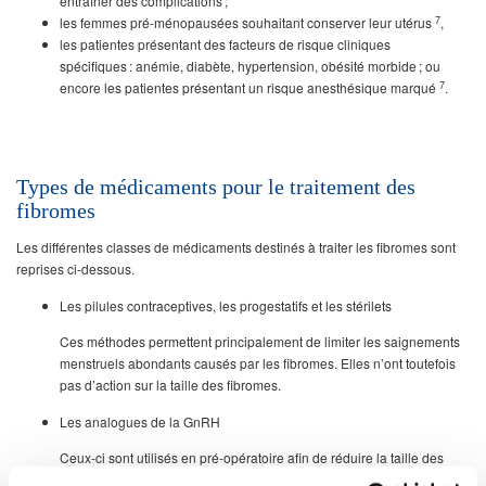
entraîner des complications ;
7
les femmes pré-ménopausées souhaitant conserver leur utérus
,
les patientes présentant des facteurs de risque cliniques
spécifiques : anémie, diabète, hypertension, obésité morbide ; ou
7
encore les patientes présentant un risque anesthésique marqué
.
Types de médicaments pour le traitement des
fibromes
Les différentes classes de médicaments destinés à traiter les fibromes sont
reprises ci-dessous.
Les pilules contraceptives, les progestatifs et les stérilets
Ces méthodes permettent principalement de limiter les saignements
menstruels abondants causés par les fibromes. Elles n’ont toutefois
pas d’action sur la taille des fibromes.
Les analogues de la GnRH
Ceux-ci sont utilisés en pré-opératoire afin de réduire la taille des
fibromes et de corriger l’anémie. Des effets secondaires liés à l’état