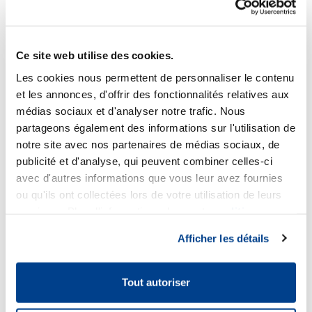
de ménopause artificiel sont néanmoins provoqués par ces
médicaments (bouffées de chaleur, perte de densité osseuse). Par
conséquent, ce traitement n’est approuvé que pour une thérapie à
5
court terme (pas plus de six mois)
.
Ce site web utilise des cookies.
Les modulateurs sélectifs des récepteurs de la progestérone (SPRM)
Les cookies nous permettent de personnaliser le contenu
et les annonces, d'offrir des fonctionnalités relatives aux
Ceux-ci constituent une classe plus récente de médicaments dans le
médias sociaux et d'analyser notre trafic. Nous
traitement des fibromes et peuvent être utilisés aussi bien de
5
manière pré-opératoire qu’à long terme
. Les SPRM permettent
partageons également des informations sur l'utilisation de
2,9
notamment : un contrôle rapide et durable des saignements
, une
notre site avec nos partenaires de médias sociaux, de
2,9
réduction significative de la taille du fibrome
, un soulagement de la
publicité et d'analyse, qui peuvent combiner celles-ci
9
douleur pelvienne et une amélioration de la qualité de vie
.
avec d'autres informations que vous leur avez fournies
ou qu'ils ont collectées lors de votre utilisation de leurs
services. Plus d'informations dans notre
politique en
matière de cookies
.
Afficher les détails
Tout autoriser