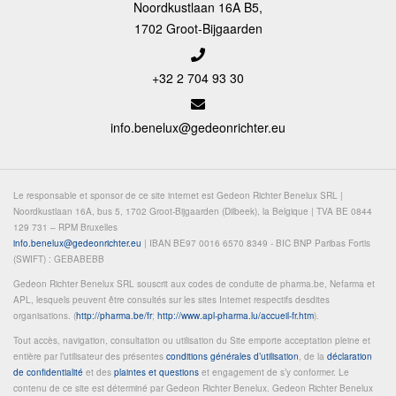
Noordkustlaan 16A B5,
1702 Groot-Bijgaarden
+32 2 704 93 30
info.benelux@gedeonrichter.eu
Le responsable et sponsor de ce site internet est Gedeon Richter Benelux SRL |
Noordkustlaan 16A, bus 5, 1702 Groot-Bijgaarden (Dilbeek), la Belgique | TVA BE 0844
129 731 – RPM Bruxelles
info.benelux@gedeonrichter.eu
| IBAN BE97 0016 6570 8349 - BIC BNP Paribas Fortis
(SWIFT) : GEBABEBB
Gedeon Richter Benelux SRL souscrit aux codes de conduite de pharma.be, Nefarma et
APL, lesquels peuvent être consultés sur les sites Internet respectifs desdites
organisations. (
http://pharma.be/fr
;
http://www.apl-pharma.lu/accueil-fr.htm
).
Tout accès, navigation, consultation ou utilisation du Site emporte acceptation pleine et
entière par l’utilisateur des présentes
conditions générales d’utilisation
, de la
déclaration
de confidentialité
et des
plaintes et questions
et engagement de s’y conformer. Le
contenu de ce site est déterminé par Gedeon Richter Benelux. Gedeon Richter Benelux