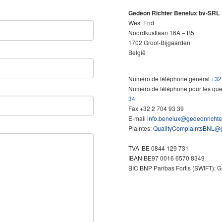
Gedeon Richter Benelux bv-SRL
West End
Noordkustlaan 16A – B5
1702 Groot-Bijgaarden
België
Numéro de téléphone général
+32
Numéro de téléphone pour les quest
34
Fax
+32 2 704 93 39
E-mail
info.benelux@gedeonrichte
Plaintes:
QualityComplaintsBNL@g
TVA
BE 0844 129 731
IBAN
BE97 0016 6570 8349
BIC
BNP Paribas Fortis (SWIFT):