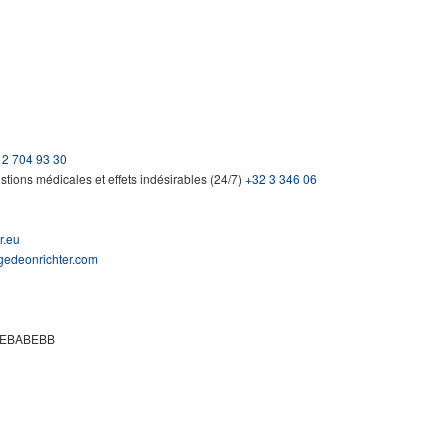
 2 704 93 30
ions médicales et effets indésirables (24/7)
+32 3 346 06
r.eu
edeonrichter.com
 GEBABEBB