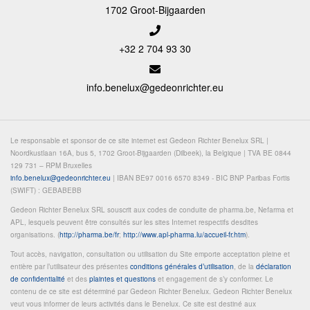
1702 Groot-Bijgaarden
+32 2 704 93 30
info.benelux@gedeonrichter.eu
Le responsable et sponsor de ce site internet est Gedeon Richter Benelux SRL |
Noordkustlaan 16A, bus 5, 1702 Groot-Bijgaarden (Dilbeek), la Belgique | TVA BE 0844
129 731 – RPM Bruxelles
info.benelux@gedeonrichter.eu
| IBAN BE97 0016 6570 8349 - BIC BNP Paribas Fortis
(SWIFT) : GEBABEBB
Gedeon Richter Benelux SRL souscrit aux codes de conduite de pharma.be, Nefarma et
APL, lesquels peuvent être consultés sur les sites Internet respectifs desdites
organisations. (
http://pharma.be/fr
;
http://www.apl-pharma.lu/accueil-fr.htm
).
Tout accès, navigation, consultation ou utilisation du Site emporte acceptation pleine et
entière par l’utilisateur des présentes
conditions générales d’utilisation
, de la
déclaration
de confidentialité
et des
plaintes et questions
et engagement de s’y conformer. Le
contenu de ce site est déterminé par Gedeon Richter Benelux. Gedeon Richter Benelux
veut vous informer de leurs activités dans le Benelux. Ce site est destiné aux