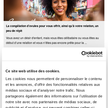
La congélation d’ovules pour vous offrir, ainsi qu’à votre relation, un
peu de répit
Vous avez un désir d'enfant, mais vous êtes célibataire ou vous êtes au
début d’une relation et vous n’êtes pas encore prête pour la ...
Ce site web utilise des cookies.
Les cookies nous permettent de personnaliser le contenu
et les annonces, d'offrir des fonctionnalités relatives aux
médias sociaux et d'analyser notre trafic. Nous
partageons également des informations sur l'utilisation de
Que deviennent vos ovules lorsque vous vieillissez ?
notre site avec nos partenaires de médias sociaux, de
« Si tu attends encore longtemps, il sera peut-être trop tard... » Vous avez
publicité et d'analyse, qui peuvent combiner celles-ci